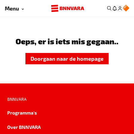
Menu
Oeps, er is iets mis gegaan..
Doorgaan naar de homepage
BNNVARA
Programma's
Over BNNVARA