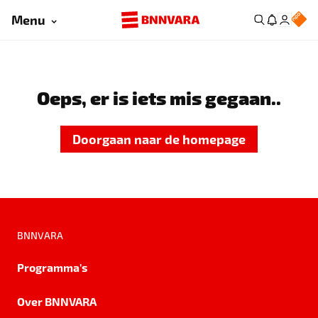
Menu
Oeps, er is iets mis gegaan..
Doorgaan naar de homepage
BNNVARA
Programma's
Over BNNVARA