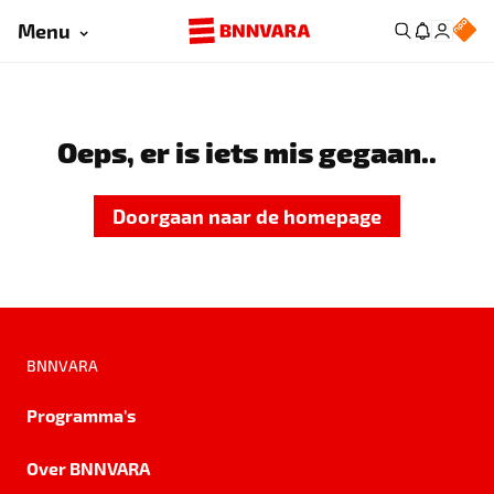
Menu
Oeps, er is iets mis gegaan..
Doorgaan naar de homepage
BNNVARA
Programma's
Over BNNVARA