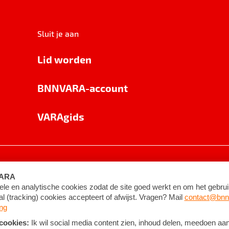
Sluit je aan
Lid worden
BNNVARA-account
VARAgids
voorwaarden
©
2026
BNNVARA