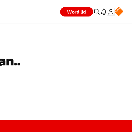
Word lid
an..