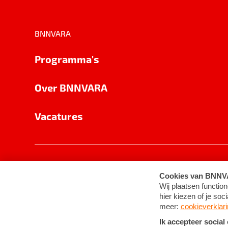
BNNVARA
Programma's
Over BNNVARA
Vacatures
Privacy
Cookie-instellingen
Algemene 