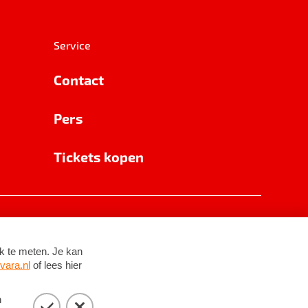
Service
Contact
Pers
Tickets kopen
RSIN 8531 62 402