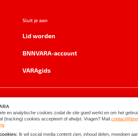
Sluit je aan
Lid worden
BNNVARA-account
VARAgids
voorwaarden
©
2026
BNNVARA