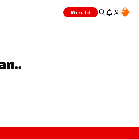
Word lid
an..