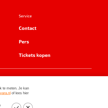
Service
Contact
Pers
Tickets kopen
RSIN 8531 62 402