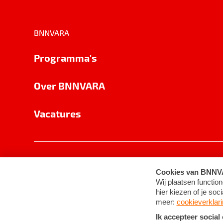
BNNVARA
Programma's
Over BNNVARA
Vacatures
Privacy
Cookie-instellingen
Algemene 