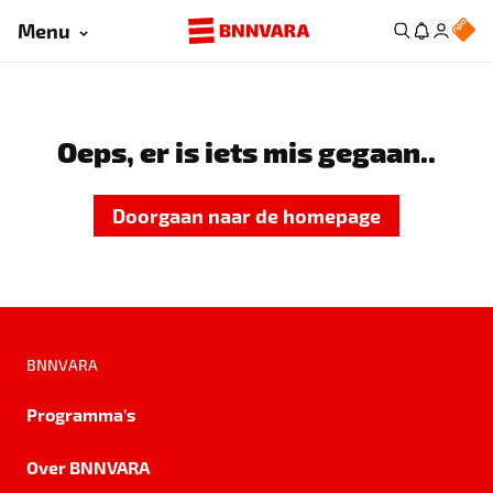
Menu
Oeps, er is iets mis gegaan..
Doorgaan naar de homepage
BNNVARA
Programma's
Over BNNVARA