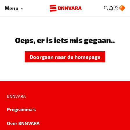
Menu
Oeps, er is iets mis gegaan..
Doorgaan naar de homepage
BNNVARA
Programma's
Over BNNVARA