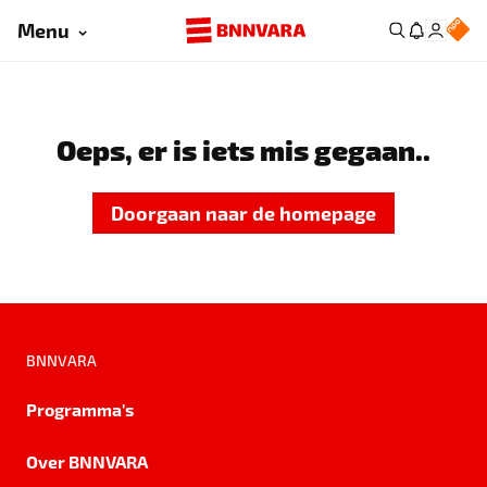
Menu
Oeps, er is iets mis gegaan..
Doorgaan naar de homepage
BNNVARA
Programma's
Over BNNVARA