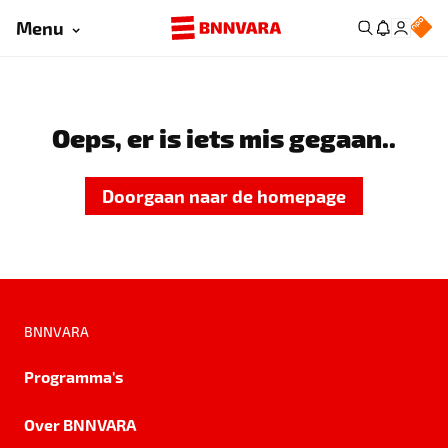
Menu
Oeps, er is iets mis gegaan..
Doorgaan naar de homepage
BNNVARA
Programma's
Over BNNVARA