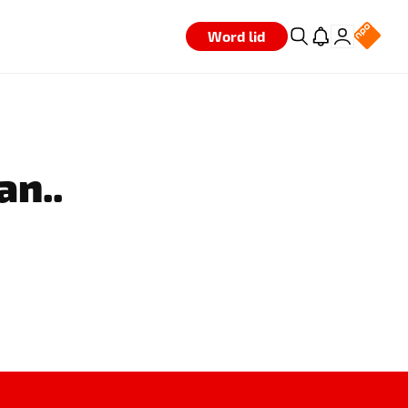
Word lid
an..