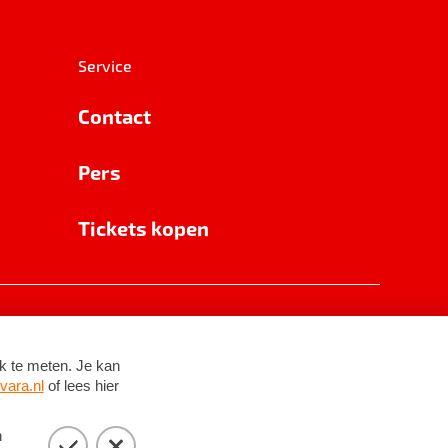
Service
Contact
Pers
Tickets kopen
RSIN 8531 62 402