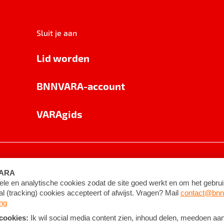
Sluit je aan
Lid worden
BNNVARA-account
VARAgids
voorwaarden
©
2026
BNNVARA