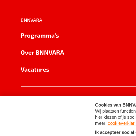
BNNVARA
Programma's
Over BNNVARA
Vacatures
Privacy
Cookie-instellingen
Algemene 