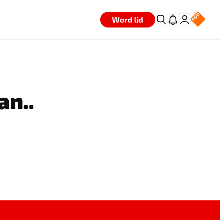
Word lid
an..