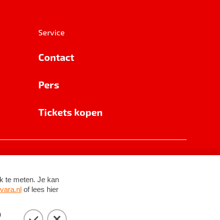
Service
Contact
Pers
Tickets kopen
RSIN 8531 62 402