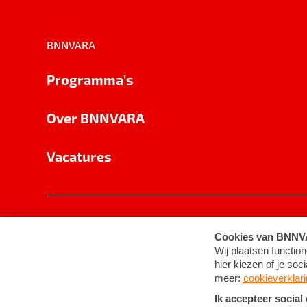
BNNVARA
Programma's
Over BNNVARA
Vacatures
Privacy
Cookie-instellingen
Algemene 