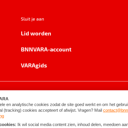
Sluit je aan
Lid worden
BNNVARA-account
VARAgids
voorwaarden
©
2026
BNNVARA