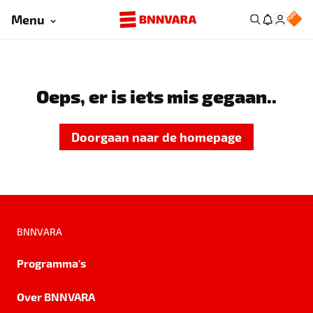
Menu
Oeps, er is iets mis gegaan..
Doorgaan naar de homepage
BNNVARA
Programma's
Over BNNVARA