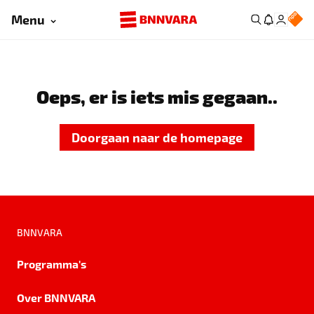
Menu
Oeps, er is iets mis gegaan..
Doorgaan naar de homepage
BNNVARA
Programma's
Over BNNVARA