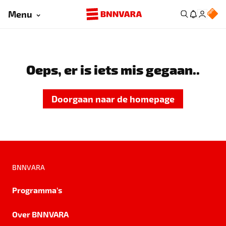
Menu
Oeps, er is iets mis gegaan..
Doorgaan naar de homepage
BNNVARA
Programma's
Over BNNVARA