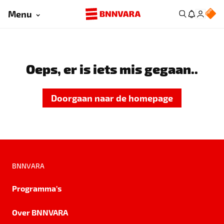
Menu
Oeps, er is iets mis gegaan..
Doorgaan naar de homepage
BNNVARA
Programma's
Over BNNVARA