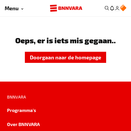
Menu
Oeps, er is iets mis gegaan..
Doorgaan naar de homepage
BNNVARA
Programma's
Over BNNVARA