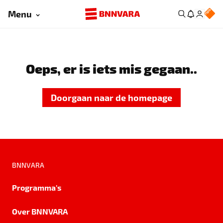
Menu
Oeps, er is iets mis gegaan..
Doorgaan naar de homepage
BNNVARA
Programma's
Over BNNVARA