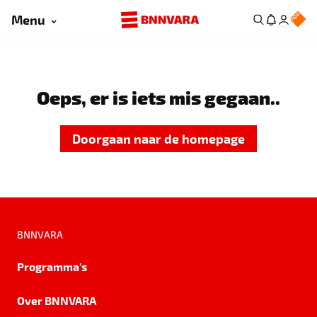
Menu
Oeps, er is iets mis gegaan..
Doorgaan naar de homepage
BNNVARA
Programma's
Over BNNVARA