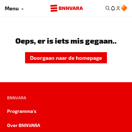
Menu
Oeps, er is iets mis gegaan..
Doorgaan naar de homepage
BNNVARA
Programma's
Over BNNVARA