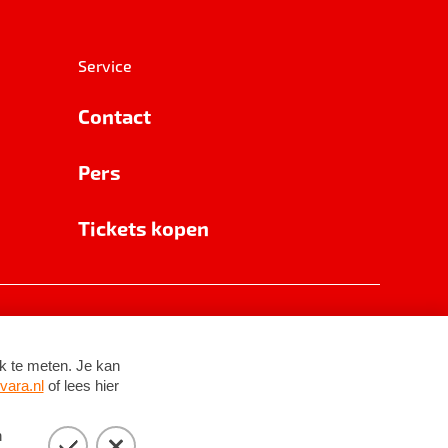
Service
Contact
Pers
Tickets kopen
RSIN 8531 62 402