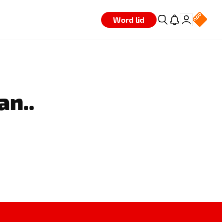
Word lid
an..