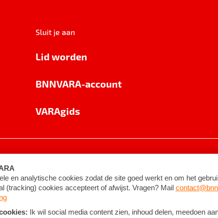
Sluit je aan
Lid worden
BNNVARA-account
VARAgids
voorwaarden
©
2026
BNNVARA