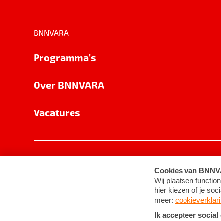
BNNVARA
Programma's
Over BNNVARA
Vacatures
Privacy
Cookie-instellingen
Algemene 