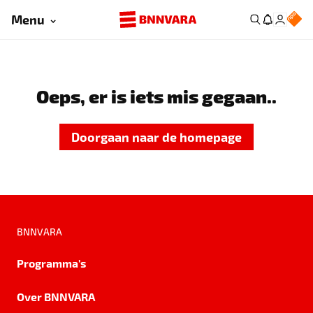
Menu
Oeps, er is iets mis gegaan..
Doorgaan naar de homepage
BNNVARA
Programma's
Over BNNVARA