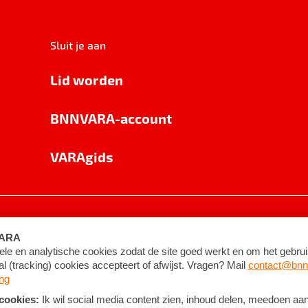
Sluit je aan
Lid worden
BNNVARA-account
VARAgids
voorwaarden
©
2026
BNNVARA