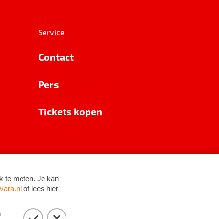
Service
Contact
Pers
Tickets kopen
RSIN 8531 62 402