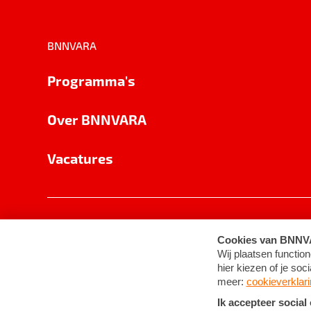
BNNVARA
Programma's
Over BNNVARA
Vacatures
Privacy
Cookie-instellingen
Algemene 