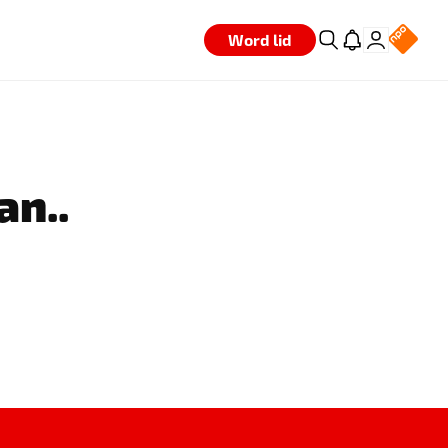
Word lid
an..