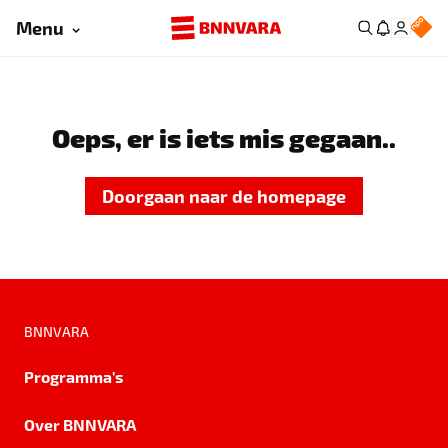
Menu
Oeps, er is iets mis gegaan..
Doorgaan naar de homepage
BNNVARA
Programma's
Over BNNVARA