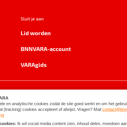
Sluit je aan
Lid worden
BNNVARA-account
VARAgids
voorwaarden
©
2026
BNNVARA