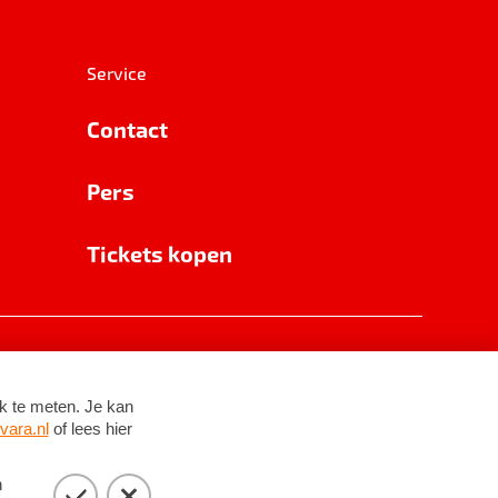
Service
Contact
Pers
Tickets kopen
RSIN 8531 62 402