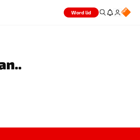
Word lid
an..