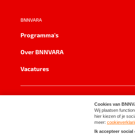
BNNVARA
Programma's
Over BNNVARA
Vacatures
Privacy
Cookie-instellingen
Algemene 