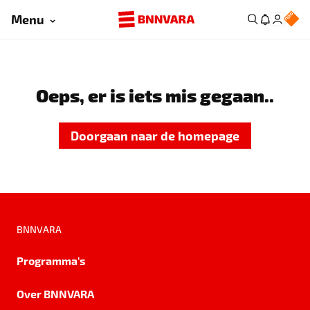
Menu
Oeps, er is iets mis gegaan..
Doorgaan naar de homepage
BNNVARA
Programma's
Over BNNVARA