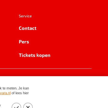
Service
Contact
Pers
Tickets kopen
RSIN 8531 62 402