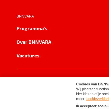
BNNVARA
Programma's
Over BNNVARA
Vacatures
Privacy
Cookie-instellingen
Algemene 