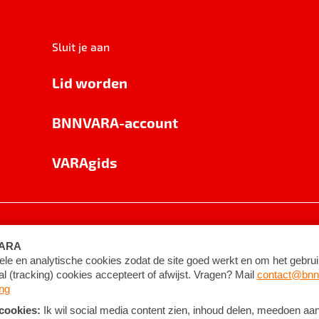
Sluit je aan
Lid worden
BNNVARA-account
VARAgids
voorwaarden
©
2026
BNNVARA