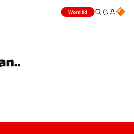
Word lid
an..