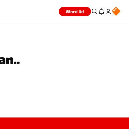
Word lid
an..