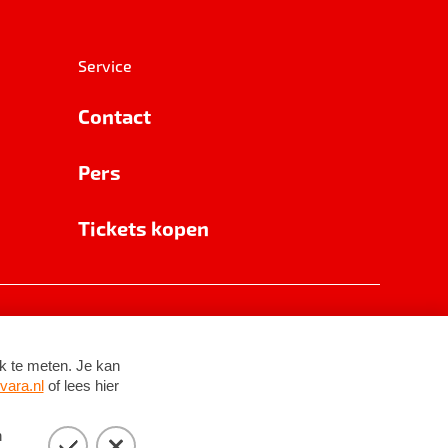
Service
Contact
Pers
Tickets kopen
RSIN 8531 62 402