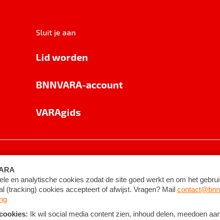
Sluit je aan
Lid worden
BNNVARA-account
VARAgids
voorwaarden
©
2026
BNNVARA