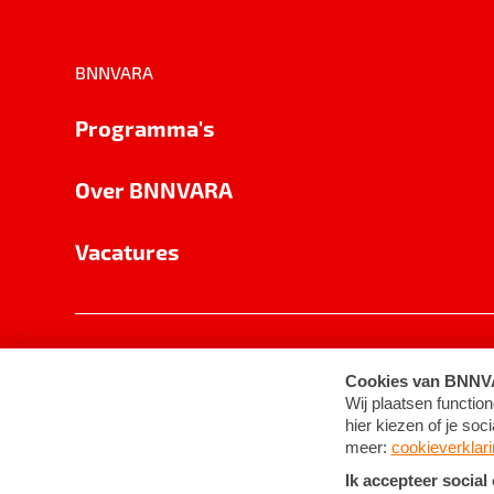
BNNVARA
Programma's
Over BNNVARA
Vacatures
Privacy
Cookie-instellingen
Algemene 