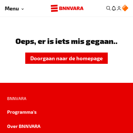
Menu
Oeps, er is iets mis gegaan..
Doorgaan naar de homepage
BNNVARA
Programma's
Over BNNVARA