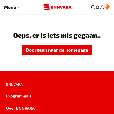
Menu
Oeps, er is iets mis gegaan..
Doorgaan naar de homepage
BNNVARA
Programma's
Over BNNVARA