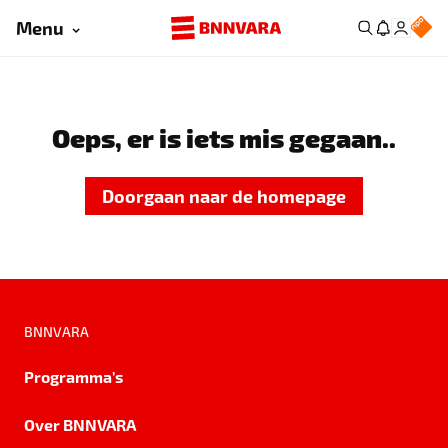
Menu
Oeps, er is iets mis gegaan..
Doorgaan naar de homepage
BNNVARA
Programma's
Over BNNVARA