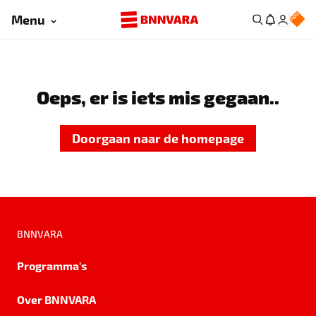
Menu
Oeps, er is iets mis gegaan..
Doorgaan naar de homepage
BNNVARA
Programma's
Over BNNVARA