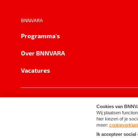
BNNVARA
Programma's
Over BNNVARA
Vacatures
Privacy
Cookie-instellingen
Algemene 