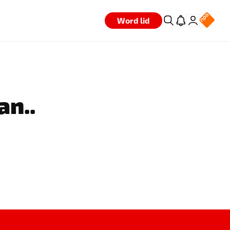
Word lid
an..