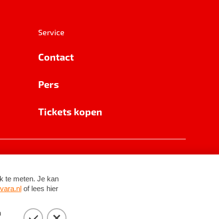
Service
Contact
Pers
Tickets kopen
RSIN 8531 62 402