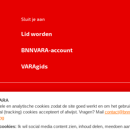
Sluit je aan
Lid worden
BNNVARA-account
VARAgids
voorwaarden
©
2026
BNNVARA