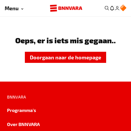
Menu
Oeps, er is iets mis gegaan..
Doorgaan naar de homepage
BNNVARA
Programma's
Over BNNVARA