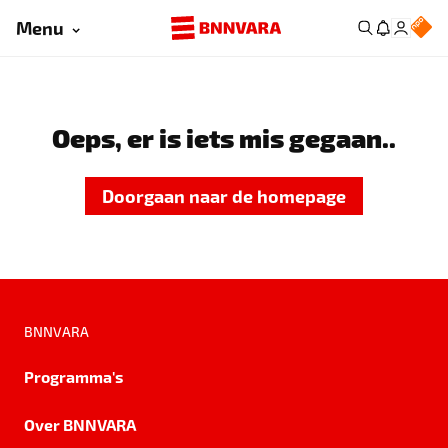
Menu
Oeps, er is iets mis gegaan..
Doorgaan naar de homepage
BNNVARA
Programma's
Over BNNVARA