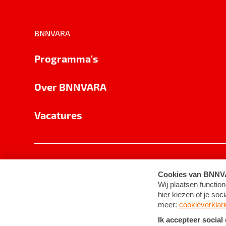
BNNVARA
Programma's
Over BNNVARA
Vacatures
Privacy
Cookie-instellingen
Algemene 