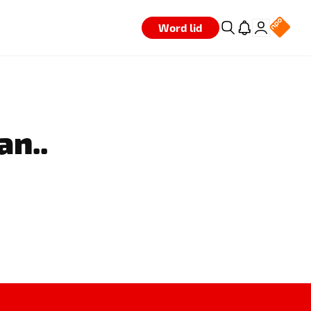
Word lid
an..