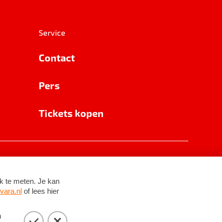
Service
Contact
Pers
Tickets kopen
RSIN 8531 62 402