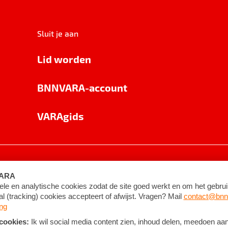
Sluit je aan
Lid worden
BNNVARA-account
VARAgids
voorwaarden
©
2026
BNNVARA