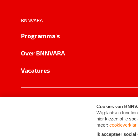
BNNVARA
Programma's
Over BNNVARA
Vacatures
Privacy
Cookie-instellingen
Algemene 