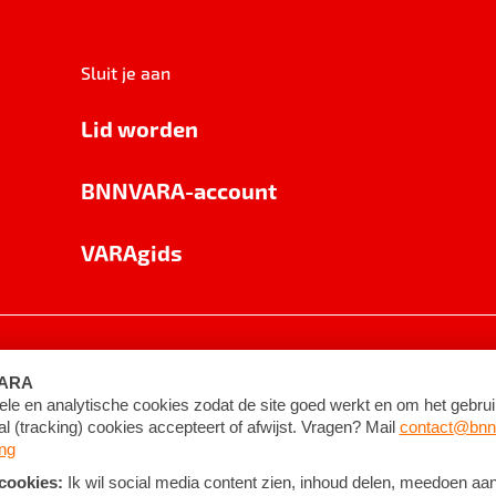
Sluit je aan
Lid worden
BNNVARA-account
VARAgids
voorwaarden
©
2026
BNNVARA