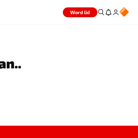
Word lid
an..