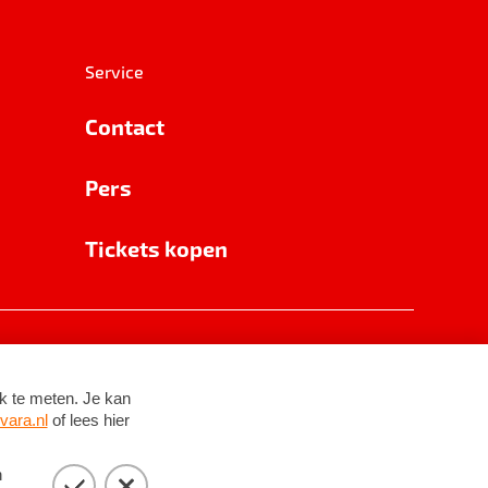
Service
Contact
Pers
Tickets kopen
RSIN 8531 62 402