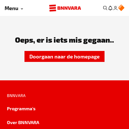
Menu
Oeps, er is iets mis gegaan..
Doorgaan naar de homepage
BNNVARA
Programma's
Over BNNVARA