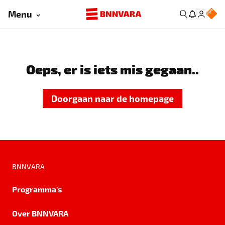
Menu
Oeps, er is iets mis gegaan..
Doorgaan naar de homepage
BNNVARA
Programma's
Over BNNVARA