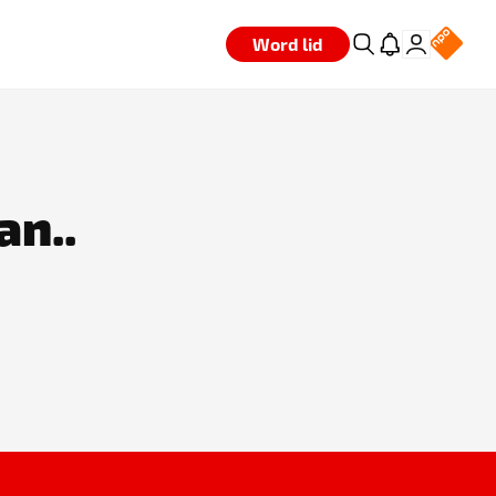
Word lid
an..