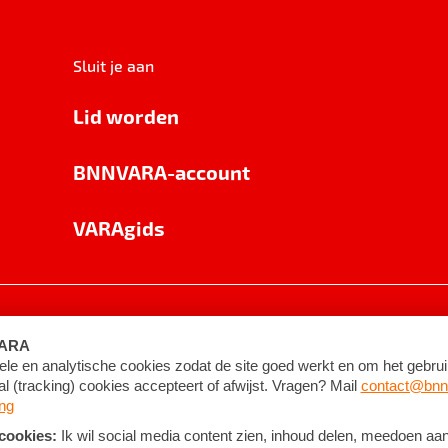
Sluit je aan
Lid worden
BNNVARA-account
VARAgids
voorwaarden
©
2026
BNNVARA