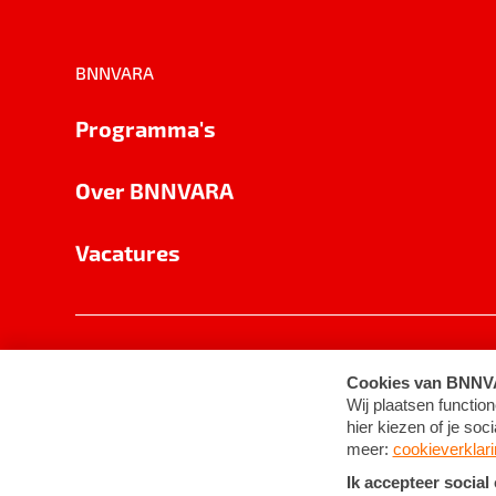
BNNVARA
Programma's
Over BNNVARA
Vacatures
Privacy
Cookie-instellingen
Algemene 