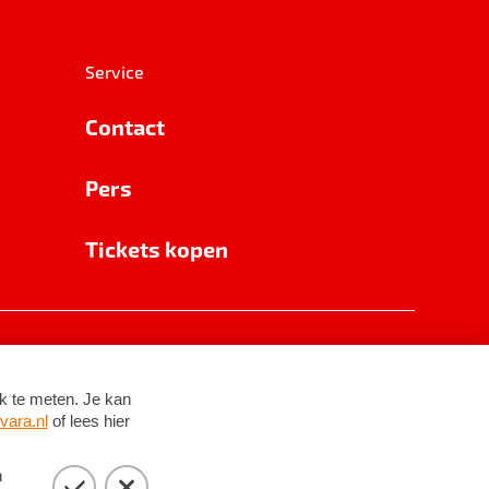
Service
Contact
Pers
Tickets kopen
RSIN 8531 62 402