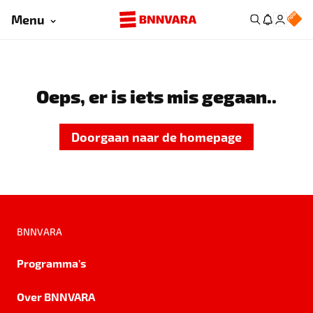
Menu
Oeps, er is iets mis gegaan..
Doorgaan naar de homepage
BNNVARA
Programma's
Over BNNVARA