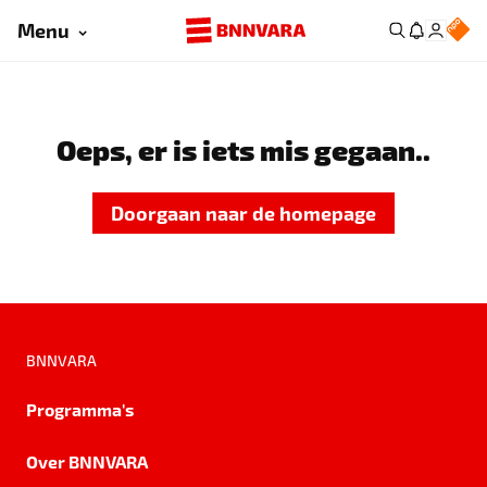
Menu
Oeps, er is iets mis gegaan..
Doorgaan naar de homepage
BNNVARA
Programma's
Over BNNVARA