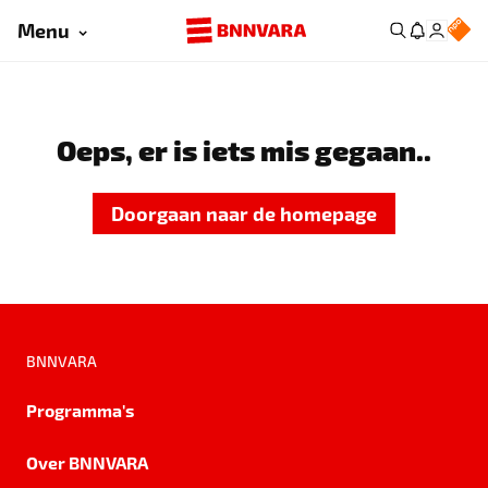
Menu
Oeps, er is iets mis gegaan..
Doorgaan naar de homepage
BNNVARA
Programma's
Over BNNVARA