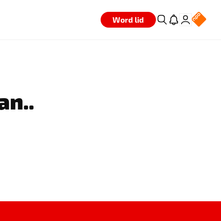
Word lid
an..