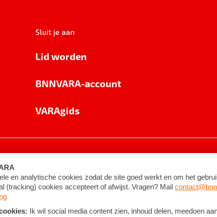
Sluit je aan
Lid worden
BNNVARA-account
VARAgids
voorwaarden
©
2026
BNNVARA