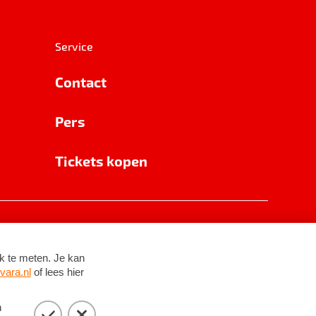
Service
Contact
Pers
Tickets kopen
RSIN 8531 62 402