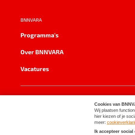
BNNVARA
Programma's
Over BNNVARA
Vacatures
Privacy
Cookie-instellingen
Algemene 