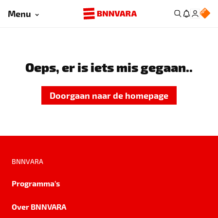
Menu
Oeps, er is iets mis gegaan..
Doorgaan naar de homepage
BNNVARA
Programma's
Over BNNVARA