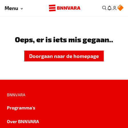
Menu
Oeps, er is iets mis gegaan..
Doorgaan naar de homepage
BNNVARA
Programma's
Over BNNVARA