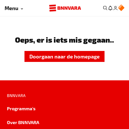
Menu
Oeps, er is iets mis gegaan..
Doorgaan naar de homepage
BNNVARA
Programma's
Over BNNVARA