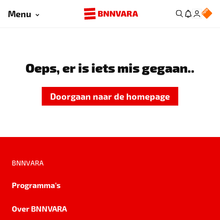
Menu
Oeps, er is iets mis gegaan..
Doorgaan naar de homepage
BNNVARA
Programma's
Over BNNVARA