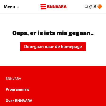
Menu
Oeps, er is iets mis gegaan..
Doorgaan naar de homepage
BNNVARA
Programma's
Over BNNVARA