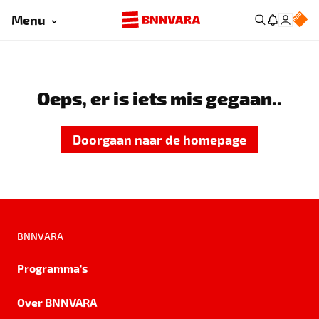
Menu
Oeps, er is iets mis gegaan..
Doorgaan naar de homepage
BNNVARA
Programma's
Over BNNVARA