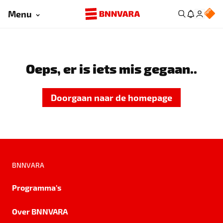
Menu
Oeps, er is iets mis gegaan..
Doorgaan naar de homepage
BNNVARA
Programma's
Over BNNVARA